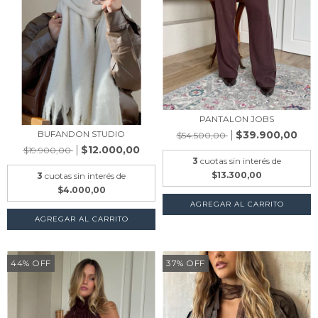
PANTALON JOBS
$39.900,00
BUFANDON STUDIO
$54.500,00
$12.000,00
$19.900,00
3
cuotas sin interés de
$13.300,00
3
cuotas sin interés de
$4.000,00
AGREGAR AL CARRITO
AGREGAR AL CARRITO
44
%
OFF
37
%
OFF