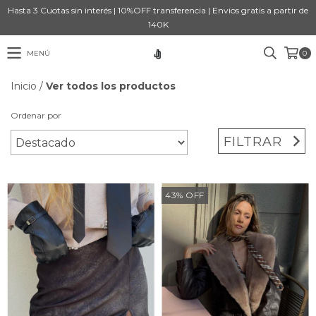
Hasta 3 Cuotas sin interés | 10%OFF transferencia | Envios gratis a partir de
140K
MENÚ
0
Inicio
/
Ver todos los productos
Ordenar por
FILTRAR
43
%
OFF