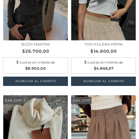
BODY MARTINI
TOP POLERA PIPPA
$26.700,00
$14.600,00
3
cuotas sin interés de
3
cuotas sin interés de
$8.900,00
$4.866,67
AGREGAR AL CARRITO
AGREGAR AL CARRITO
34
%
OFF
24
%
OFF