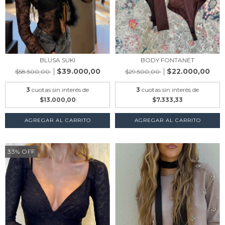
BLUSA SUKI
BODY FONTANET
$39.000,00
$22.000,00
$58.500,00
$29.500,00
3
cuotas sin interés de
3
cuotas sin interés de
$13.000,00
$7.333,33
AGREGAR AL CARRITO
AGREGAR AL CARRITO
33
%
OFF