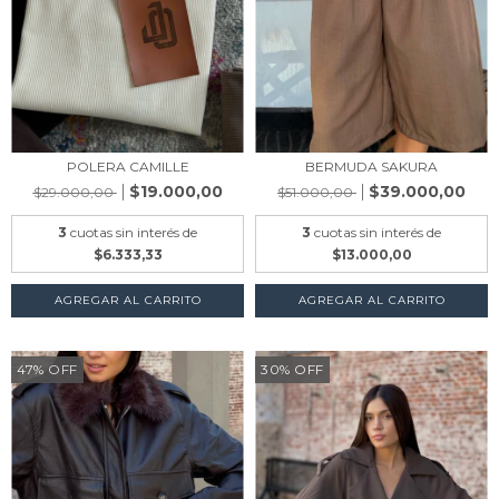
POLERA CAMILLE
BERMUDA SAKURA
$19.000,00
$39.000,00
$29.000,00
$51.000,00
3
cuotas sin interés de
3
cuotas sin interés de
$6.333,33
$13.000,00
AGREGAR AL CARRITO
AGREGAR AL CARRITO
47
%
OFF
30
%
OFF