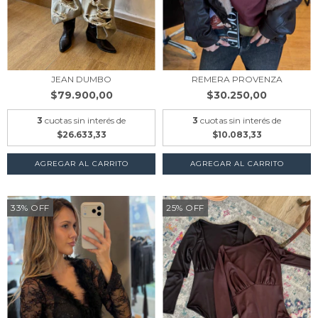
JEAN DUMBO
REMERA PROVENZA
$79.900,00
$30.250,00
3
cuotas sin interés de
3
cuotas sin interés de
$26.633,33
$10.083,33
AGREGAR AL CARRITO
AGREGAR AL CARRITO
33
%
OFF
25
%
OFF