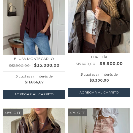
TOP ELÍA
BLUSA MONTECARLO
$9.900,00
$15.600,00
$35.000,00
$62.900,00
3
cuotas sin interés de
3
cuotas sin interés de
$3.300,00
$11.666,67
AGREGAR AL CARRITO
AGREGAR AL CARRITO
48
%
OFF
41
%
OFF