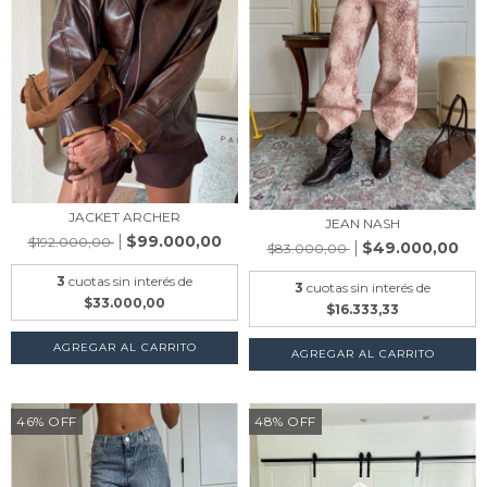
JACKET ARCHER
JEAN NASH
$99.000,00
$192.000,00
$49.000,00
$83.000,00
3
cuotas sin interés de
3
cuotas sin interés de
$33.000,00
$16.333,33
AGREGAR AL CARRITO
AGREGAR AL CARRITO
46
%
OFF
48
%
OFF