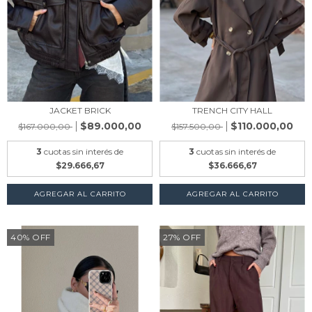
JACKET BRICK
TRENCH CITY HALL
$89.000,00
$110.000,00
$167.000,00
$157.500,00
3
cuotas sin interés de
3
cuotas sin interés de
$29.666,67
$36.666,67
AGREGAR AL CARRITO
AGREGAR AL CARRITO
40
%
OFF
27
%
OFF