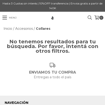
Hasta 3 Cuotas sin interés | 10%OFF transferencia | Envios gratis a partir de
140K
MENÚ
0
Inicio
/
Accesorios
/
Collares
No tenemos resultados para tu
búsqueda. Por favor, intentá con
otros filtros.
ENVIAMOS TU COMPRA
Entregas a todo el país
NAVEGACIÓN