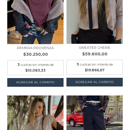
SWEATER CHERIE
REMERA PROVENZA
$59.600,00
$30.250,00
3
cuotas sin interés de
3
cuotas sin interés de
$19.866,67
$10.083,33
AGREGAR AL CARRITO
AGREGAR AL CARRITO