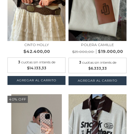
CINTO HOLLY
POLERA CAMILLE
$42.400,00
$19.000,00
$29.000,00
3
cuotas sin interés de
3
cuotas sin interés de
$14.133,33
$6.333,33
AGREGAR AL CARRITO
AGREGAR AL CARRITO
40
%
OFF