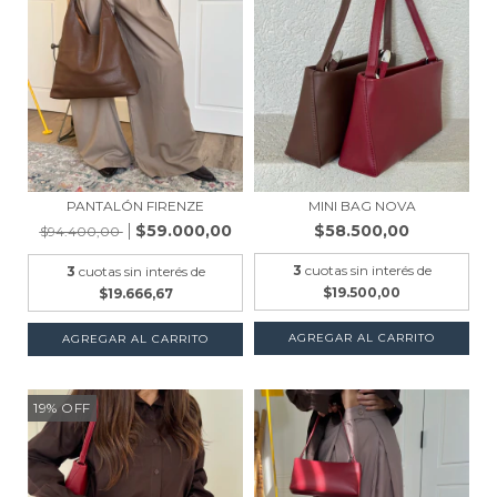
PANTALÓN FIRENZE
MINI BAG NOVA
$59.000,00
$58.500,00
$94.400,00
3
cuotas sin interés de
3
cuotas sin interés de
$19.500,00
$19.666,67
AGREGAR AL CARRITO
AGREGAR AL CARRITO
19
%
OFF