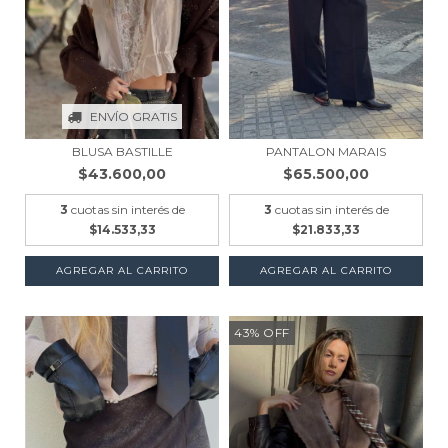
ENVÍO GRATIS
BLUSA BASTILLE
PANTALON MARAIS
$43.600,00
$65.500,00
3
cuotas sin interés de
3
cuotas sin interés de
$14.533,33
$21.833,33
AGREGAR AL CARRITO
AGREGAR AL CARRITO
43
%
OFF