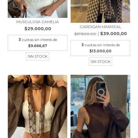
MUSCULOSA CAMELIA
CARDIGAN MARISCAL
$29.000,00
$39.000,00
$67.800,00
3
cuotas sin interés de
3
cuotas sin interés de
$9.666,67
$13.000,00
SIN STOCK
SIN STOCK