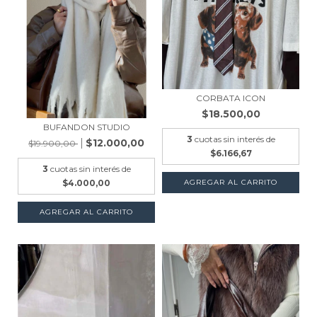
CORBATA ICON
$18.500,00
BUFANDON STUDIO
3
cuotas sin interés de
$12.000,00
$19.900,00
$6.166,67
3
cuotas sin interés de
AGREGAR AL CARRITO
$4.000,00
AGREGAR AL CARRITO