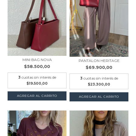
MINI BAG NOVA
PANTALON HERITAGE
$58.500,00
$69.900,00
3
cuotas sin interés de
3
cuotas sin interés de
$19.500,00
$23.300,00
AGREGAR AL CARRITO
AGREGAR AL CARRITO