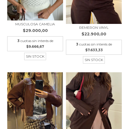
MUSCULOSA CAMELIA
REMERON VINYL
$29.000,00
$22.900,00
3
cuotas sin interés de
3
cuotas sin interés de
$9.666,67
$7.633,33
SIN STOCK
SIN STOCK