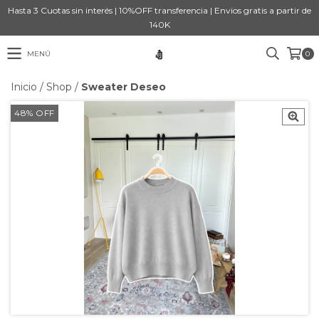
Hasta 3 Cuotas sin interés | 10%OFF transferencia | Envios gratis a partir de
140K
MENÚ
0
Inicio
/
Shop
/
Sweater Deseo
48
%
OFF