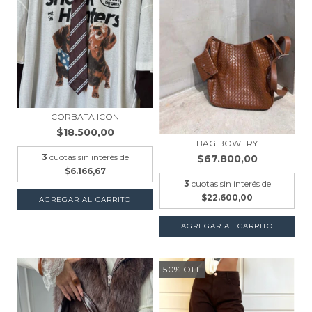
CORBATA ICON
$18.500,00
BAG BOWERY
3
cuotas sin interés de
$67.800,00
$6.166,67
3
cuotas sin interés de
$22.600,00
AGREGAR AL CARRITO
AGREGAR AL CARRITO
50
%
OFF