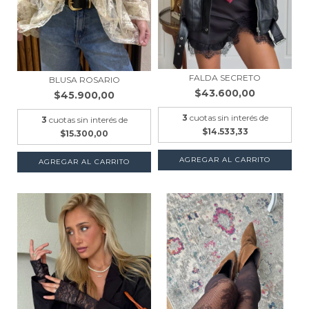
FALDA SECRETO
BLUSA ROSARIO
$43.600,00
$45.900,00
3
cuotas sin interés de
3
cuotas sin interés de
$14.533,33
$15.300,00
AGREGAR AL CARRITO
AGREGAR AL CARRITO