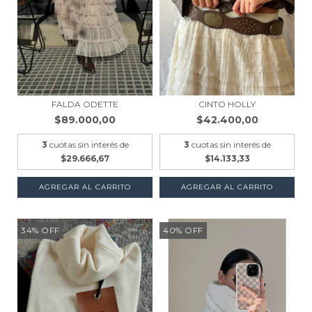
FALDA ODETTE
CINTO HOLLY
$89.000,00
$42.400,00
3
cuotas sin interés de
3
cuotas sin interés de
$29.666,67
$14.133,33
AGREGAR AL CARRITO
AGREGAR AL CARRITO
34
%
OFF
40
%
OFF