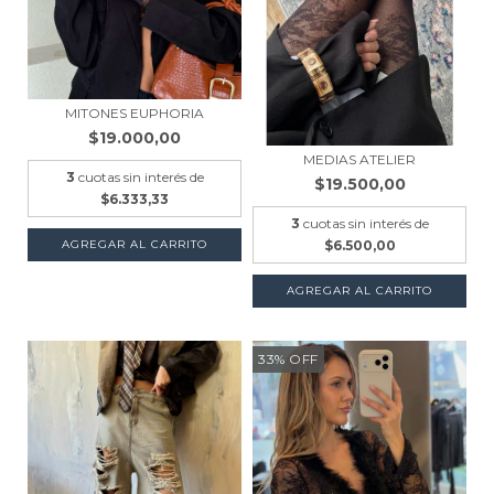
MITONES EUPHORIA
$19.000,00
MEDIAS ATELIER
3
cuotas sin interés de
$19.500,00
$6.333,33
3
cuotas sin interés de
$6.500,00
AGREGAR AL CARRITO
AGREGAR AL CARRITO
33
%
OFF