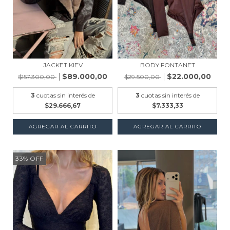
JACKET KIEV
BODY FONTANET
$89.000,00
$22.000,00
$157.300,00
$29.500,00
3
cuotas sin interés de
3
cuotas sin interés de
$29.666,67
$7.333,33
AGREGAR AL CARRITO
AGREGAR AL CARRITO
33
%
OFF