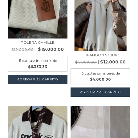
POLERA CAMILLE
$19.000,00
$29.000,00
BUFANDON STUDIO
3
cuotas sin interés de
$12.000,00
$19.900,00
$6.333,33
3
cuotas sin interés de
$4.000,00
AGREGAR AL CARRITO
AGREGAR AL CARRITO