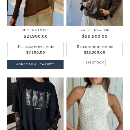
REMERA DOVIE
JACKET MAYFAIR
$21.900,00
$99.900,00
3
cuotas sin interés de
3
cuotas sin interés de
$7.300,00
$33.300,00
SIN STOCK
AGREGAR AL CARRITO