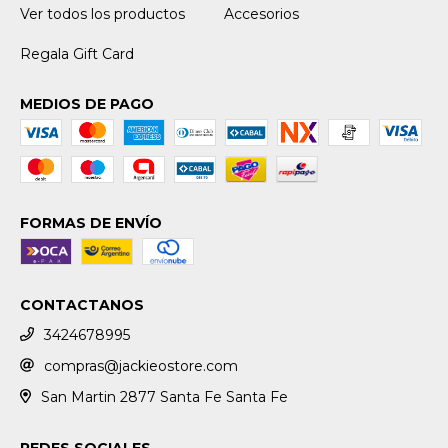
Ver todos los productos
Accesorios
Regala Gift Card
MEDIOS DE PAGO
FORMAS DE ENVÍO
CONTACTANOS
3424678995
compras@jackieostore.com
San Martin 2877 Santa Fe Santa Fe
REDES SOCIALES