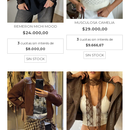
MUSCULOSA CAMELIA
REMERON MICHI MOOD
$29.000,00
$24.000,00
3
cuotas sin interés de
3
cuotas sin interés de
$9.666,67
$8.000,00
SIN STOCK
SIN STOCK