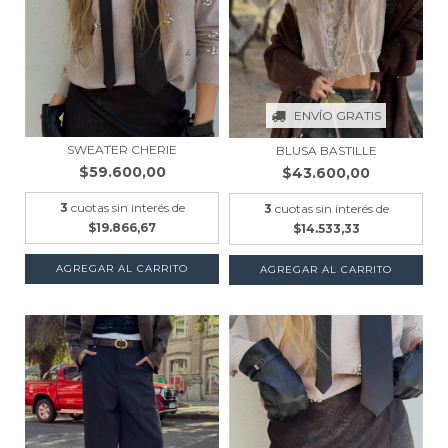
ENVÍO GRATIS
SWEATER CHERIE
BLUSA BASTILLE
$59.600,00
$43.600,00
3
cuotas sin interés de
3
cuotas sin interés de
$19.866,67
$14.533,33
AGREGAR AL CARRITO
AGREGAR AL CARRITO