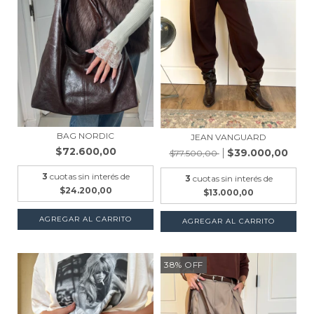
BAG NORDIC
JEAN VANGUARD
$72.600,00
$39.000,00
$77.500,00
3
cuotas sin interés de
3
cuotas sin interés de
$24.200,00
$13.000,00
AGREGAR AL CARRITO
AGREGAR AL CARRITO
38
%
OFF