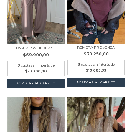
REMERA PROVENZA
PANTALON HERITAGE
$30.250,00
$69.900,00
3
cuotas sin interés de
3
cuotas sin interés de
$10.083,33
$23.300,00
AGREGAR AL CARRITO
AGREGAR AL CARRITO